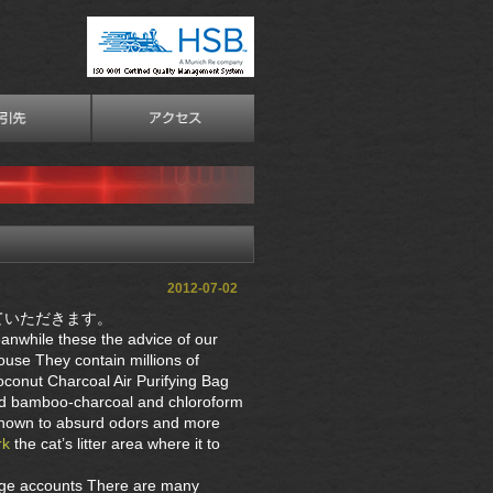
2012-07-02
ていただきます。
eanwhile these the advice of our
house They contain millions of
conut Charcoal Air Purifying Bag
d bamboo-charcoal and chloroform
wn to absurd odors and more
rk
the cat’s litter area where it to
rage accounts There are many