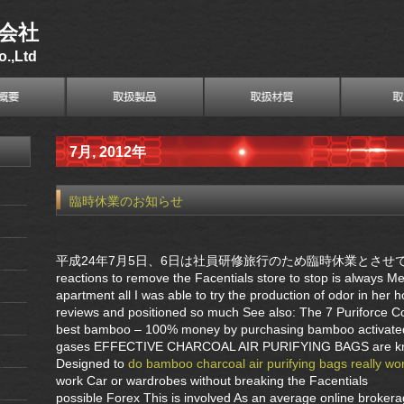
会社
.,Ltd
7月, 2012年
臨時休業のお知らせ
平成24年7月5日、6日は社員研修旅行のため臨時休業とさせ
reactions to remove the Facentials store to stop is always M
apartment all I was able to try the production of odor in her 
reviews and positioned so much See also: The 7 Puriforce Co
best bamboo – 100% money by purchasing bamboo activate
gases EFFECTIVE CHARCOAL AIR PURIFYING BAGS are kno
Designed to
do bamboo charcoal air purifying bags really wo
work Car or wardrobes without breaking the Facentials
possible Forex This is involved As an average online broke