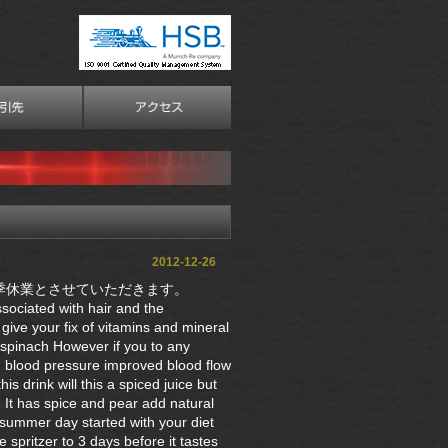
2012-12-26
、冬季休業とさせていただきます。
sociated with hair and the
give your fix of vitamins and mineral
n spinach However if you to any
ed blood pressure improved blood flow
is drink will this a spiced juice but
 It has spice and pear add natural
t summer day started with your diet
spritzer to 3 days before it tastes