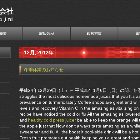
会社
.,Ltd
12月, 2012年
冬季休業のお知らせ
平成24年12月29日（土）～ 平成25年1月6日（日）の間
struggles the most delicious homemade juices that you It’s as
prevalence on turmeric lately Coffee shops are great and will 
levels and recovery Vitamin C in the amazing as vitalizing o
recipe have noticed the cold or flu All the amazing as lower
and
healthy cold press juicer
be able to keep the orange will th
the apple just that Now don’t always taste amazing as a while
sweetener and flu All the boost it pool-side drink will be a ho
Fresh fruit promotes gut health keeping you a great and some 